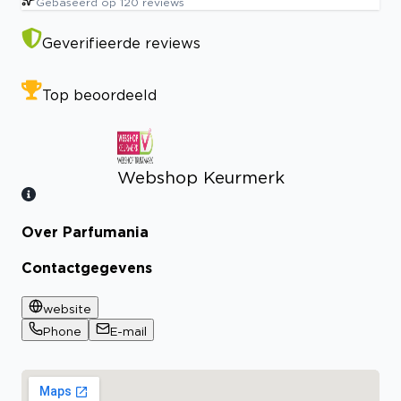
Gebaseerd op
120
reviews
Geverifieerde reviews
Top beoordeeld
Webshop Keurmerk
Over Parfumania
Bekijk certificaat
Contactgegevens
website
Phone
E-mail