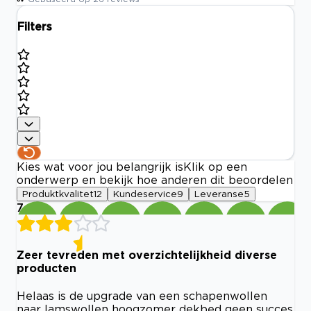
Filters
Kies wat voor jou belangrijk is
Klik op een
onderwerp en bekijk hoe anderen dit beoordelen
Produktkvalitet
12
Kundeservice
9
Leveranse
5
7
Zeer tevreden met overzichtelijkheid diverse
producten
Helaas is de upgrade van een schapenwollen
naar lamswollen hoogzomer dekbed geen succes