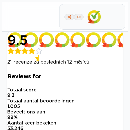
9.5
21 recenze za posledních 12 měsíců
Reviews for
Totaal score
9.3
Totaal aantal beoordelingen
1.005
Beveelt ons aan
98
%
Aantal keer bekeken
53.246