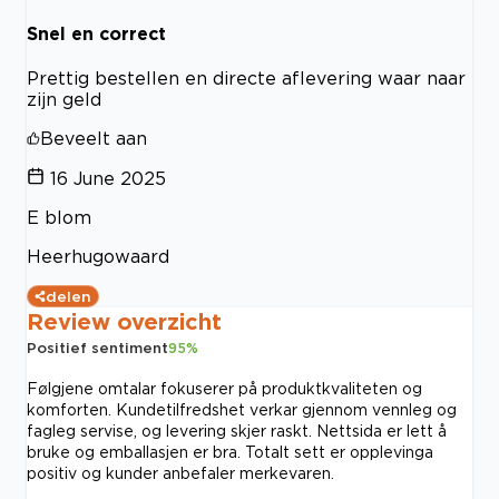
Snel en correct
Prettig bestellen en directe aflevering waar naar
zijn geld
Beveelt aan
16 June 2025
E blom
Heerhugowaard
delen
Review overzicht
Positief sentiment
95
%
Følgjene omtalar fokuserer på produktkvaliteten og
komforten. Kundetilfredshet verkar gjennom vennleg og
fagleg servise, og levering skjer raskt. Nettsida er lett å
bruke og emballasjen er bra. Totalt sett er opplevinga
positiv og kunder anbefaler merkevaren.