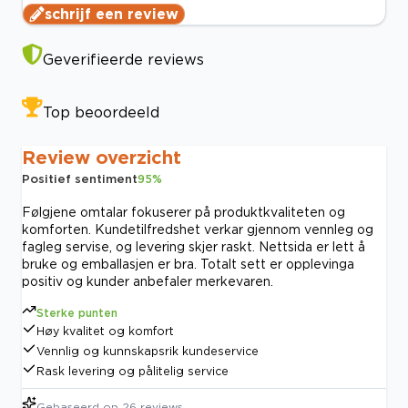
schrijf een review
Geverifieerde reviews
Top beoordeeld
Review overzicht
Positief sentiment
95
%
Følgjene omtalar fokuserer på produktkvaliteten og
komforten. Kundetilfredshet verkar gjennom vennleg og
fagleg servise, og levering skjer raskt. Nettsida er lett å
bruke og emballasjen er bra. Totalt sett er opplevinga
positiv og kunder anbefaler merkevaren.
Sterke punten
Høy kvalitet og komfort
Vennlig og kunnskapsrik kundeservice
Rask levering og pålitelig service
Gebaseerd op
26
reviews