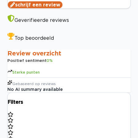
schrijf een review
Geverifieerde reviews
Top beoordeeld
Review overzicht
Positief sentiment
0
%
Sterke punten
Gebaseerd op
reviews
No AI summary available
Filters