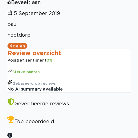
Beveelt aan
5 September 2019
paul
nootdorp
delen
Review overzicht
Positief sentiment
0
%
Sterke punten
Gebaseerd op
reviews
No AI summary available
Geverifieerde reviews
Top beoordeeld