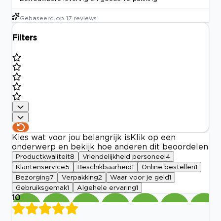
Gebaseerd op
17
reviews
Filters
Kies wat voor jou belangrijk is
Klik op een
onderwerp en bekijk hoe anderen dit beoordelen
Productkwaliteit
8
Vriendelijkheid personeel
4
Klantenservice
5
Beschikbaarheid
1
Online bestellen
1
Bezorging
7
Verpakking
2
Waar voor je geld
1
Gebruiksgemak
1
Algehele ervaring
1
10