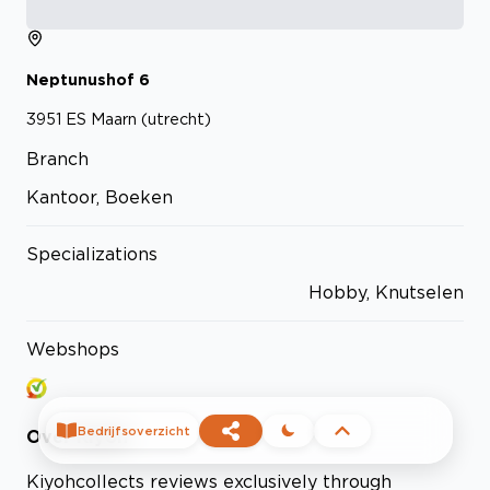
Neptunushof
6
3951 ES
Maarn (utrecht)
Branch
Kantoor, Boeken
Specializations
Hobby, Knutselen
Webshops
Bedrijfsoverzicht
Over
Kiyoh
Kiyoh
collects reviews exclusively through