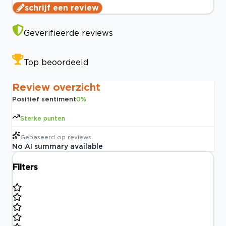
schrijf een review
Geverifieerde reviews
Top beoordeeld
Review overzicht
Positief sentiment
0
%
Sterke punten
Gebaseerd op
reviews
No AI summary available
Filters