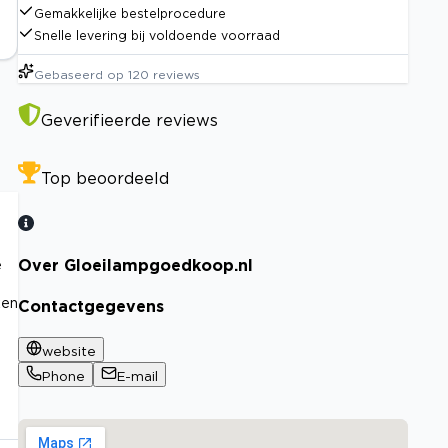
Gemakkelijke bestelprocedure
Snelle levering bij voldoende voorraad
Gebaseerd op
120
reviews
Geverifieerde reviews
Top beoordeeld
Over Gloeilampgoedkoop.nl
e
ken
Contactgegevens
website
Phone
E-mail