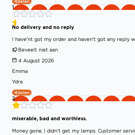
delen
1
No delivery and no reply
I have'nt got my order and haven't got any reply 
Beveelt niet aan
4 August 2026
Emma
Ydre
delen
2
miserable, bad and worthless.
Money gone, I didn't get my lamps. Customer servi