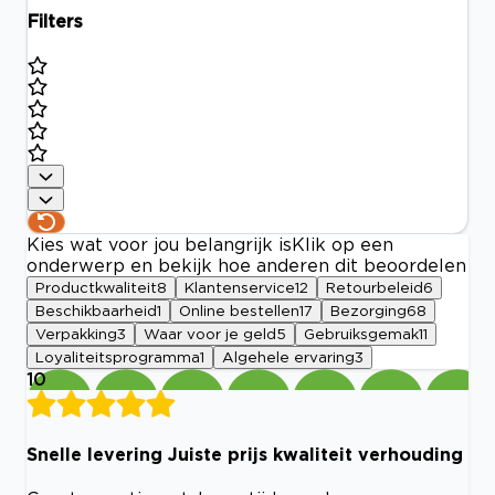
Filters
Kies wat voor jou belangrijk is
Klik op een
onderwerp en bekijk hoe anderen dit beoordelen
Productkwaliteit
8
Klantenservice
12
Retourbeleid
6
Beschikbaarheid
1
Online bestellen
17
Bezorging
68
Verpakking
3
Waar voor je geld
5
Gebruiksgemak
11
Loyaliteitsprogramma
1
Algehele ervaring
3
10
Snelle levering Juiste prijs kwaliteit verhouding