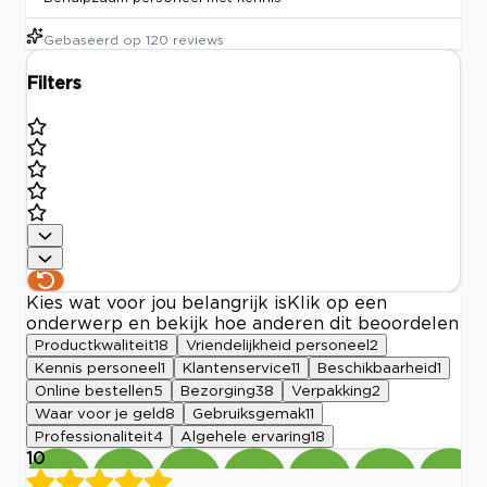
Gebaseerd op
120
reviews
Filters
Kies wat voor jou belangrijk is
Klik op een
onderwerp en bekijk hoe anderen dit beoordelen
Productkwaliteit
18
Vriendelijkheid personeel
2
Kennis personeel
1
Klantenservice
11
Beschikbaarheid
1
Online bestellen
5
Bezorging
38
Verpakking
2
Waar voor je geld
8
Gebruiksgemak
11
Professionaliteit
4
Algehele ervaring
18
10