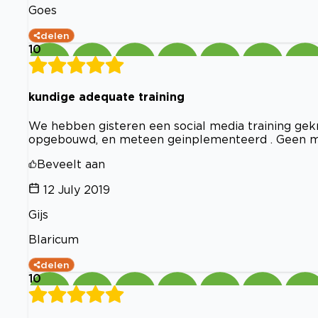
Goes
delen
10
kundige adequate training
We hebben gisteren een social media training gek
opgebouwd, en meteen geinplementeerd . Geen moei
Beveelt aan
12 July 2019
Gijs
Blaricum
delen
10