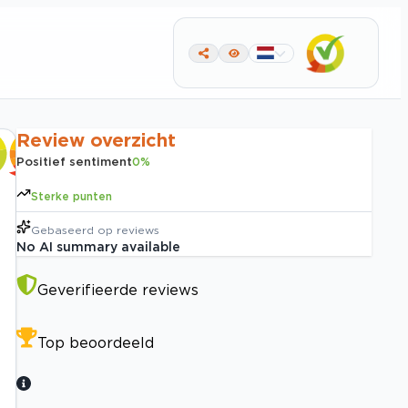
Review overzicht
Positief sentiment
0
%
Sterke punten
Gebaseerd op
reviews
No AI summary available
Geverifieerde reviews
Top beoordeeld