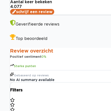
Aantal keer bekeken
4.077
schrijf een review
Geverifieerde reviews
Top beoordeeld
Review overzicht
Positief sentiment
0
%
Sterke punten
Gebaseerd op
reviews
No AI summary available
Filters