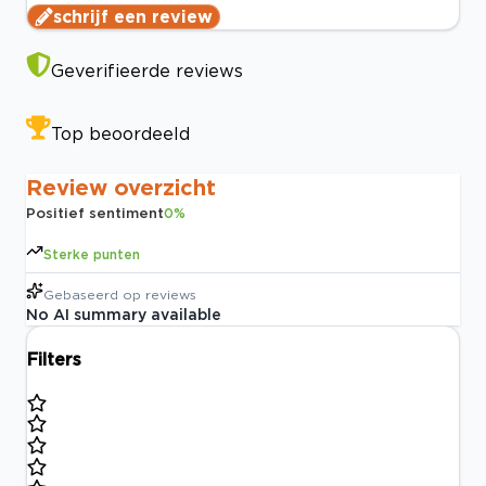
schrijf een review
Geverifieerde reviews
Top beoordeeld
Review overzicht
Positief sentiment
0
%
Sterke punten
Gebaseerd op
reviews
No AI summary available
Filters