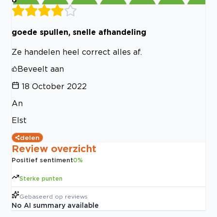
goede spullen, snelle afhandeling
Ze handelen heel correct alles af.
Beveelt aan
18 October 2022
An
Elst
delen
Review overzicht
Positief sentiment
0
%
Sterke punten
Gebaseerd op
reviews
No AI summary available