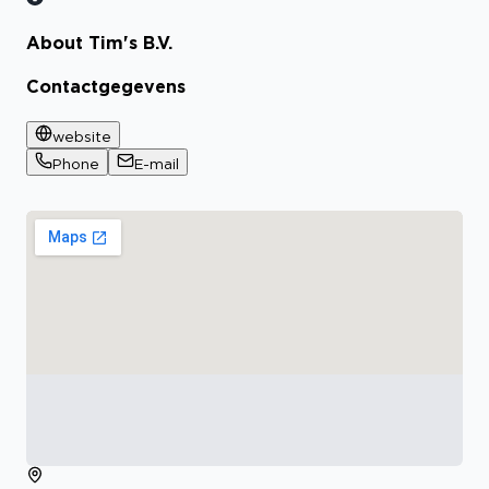
About Tim's B.V.
Bekijk certificaat
Contactgegevens
website
Phone
E-mail