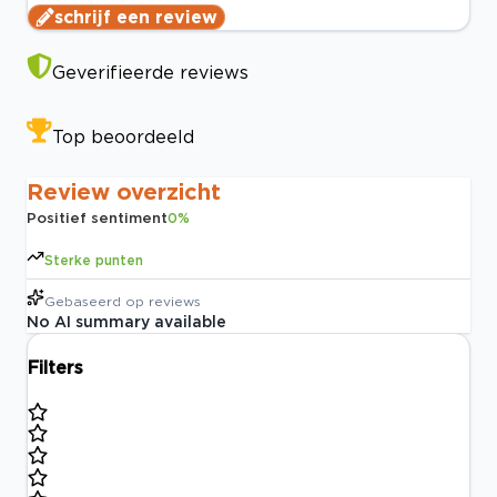
schrijf een review
Geverifieerde reviews
Top beoordeeld
Review overzicht
Positief sentiment
0
%
Sterke punten
Gebaseerd op
reviews
No AI summary available
Filters