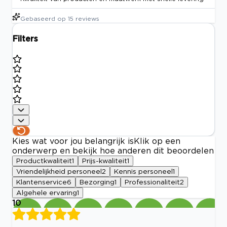
Gebaseerd op
15
reviews
Filters
Kies wat voor jou belangrijk is
Klik op een
onderwerp en bekijk hoe anderen dit beoordelen
Productkwaliteit
1
Prijs-kwaliteit
1
Vriendelijkheid personeel
2
Kennis personeel
1
Klantenservice
6
Bezorging
1
Professionaliteit
2
Algehele ervaring
1
10