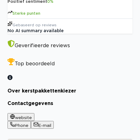
Positief sentiment
0
%
Sterke punten
Gebaseerd op
reviews
No AI summary available
Geverifieerde reviews
Top beoordeeld
Over kerstpakkettenkiezer
Contactgegevens
website
Phone
E-mail