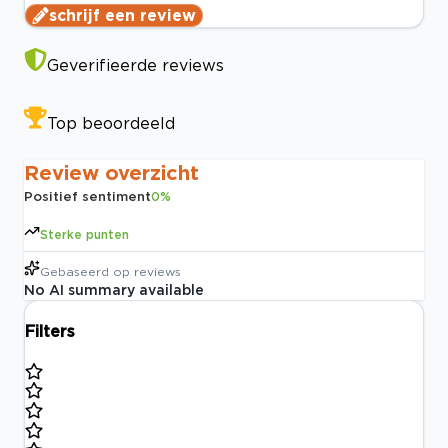
schrijf een review
Geverifieerde reviews
Top beoordeeld
Review overzicht
Positief sentiment
0
%
Sterke punten
Gebaseerd op
reviews
No AI summary available
Filters