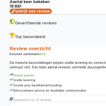
Aantal keer bekeken
19.881
schrijf een review
Geverifieerde reviews
Top beoordeeld
Review overzicht
Positief sentiment
93
%
De meeste beoordelingen prijzen snelle levering en correcte
verloopt vlot. Een klein aantal reviews vermeldt duurzaam
Sterke punten
Snelle levering
Goede prijs-kwaliteitverhouding
Betrouwbare service en duidelijke communicatie
Gebaseerd op
33
reviews