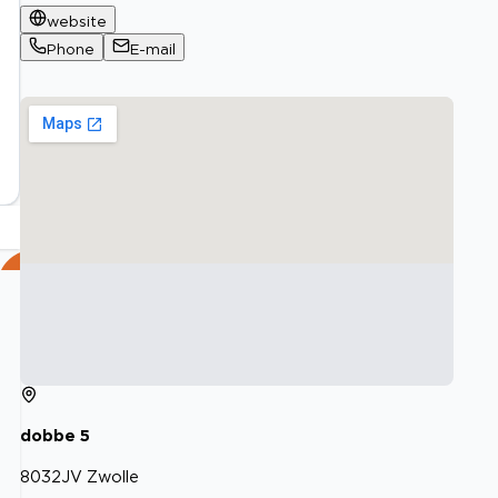
website
Phone
E-mail
dobbe
5
8032JV
Zwolle