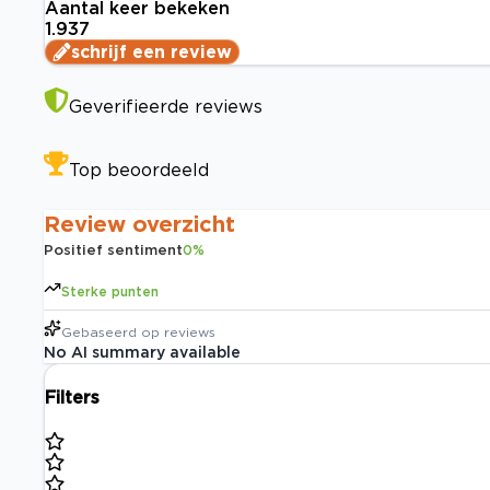
Aantal keer bekeken
1.937
schrijf een review
Geverifieerde reviews
Top beoordeeld
Review overzicht
Positief sentiment
0
%
Sterke punten
Gebaseerd op
reviews
No AI summary available
Filters