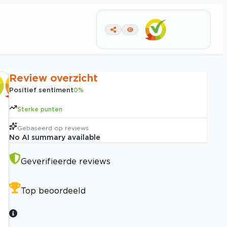
Review overzicht
Positief sentiment
0
%
Sterke punten
Gebaseerd op
reviews
No AI summary available
Geverifieerde reviews
Top beoordeeld