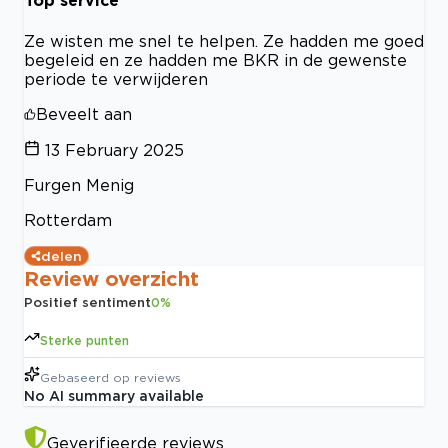
Top service
Ze wisten me snel te helpen. Ze hadden me goed
begeleid en ze hadden me BKR in de gewenste
periode te verwijderen
Beveelt aan
13 February 2025
Furgen Menig
Rotterdam
delen
Review overzicht
Positief sentiment
0
%
Sterke punten
Gebaseerd op
reviews
No AI summary available
Geverifieerde reviews