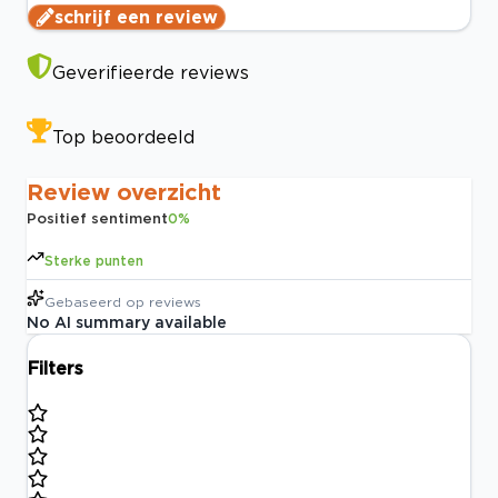
schrijf een review
Geverifieerde reviews
Top beoordeeld
Review overzicht
Positief sentiment
0
%
Sterke punten
Gebaseerd op
reviews
No AI summary available
Filters