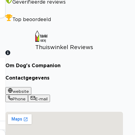
Geverifieerde reviews
Top beoordeeld
Thuiswinkel Reviews
Om Dog's Companion
Bekijk certificaat
Contactgegevens
website
Phone
E-mail