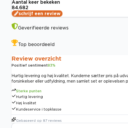
Aantal keer bekeken
84.682
schrijf een review
Geverifieerde reviews
Top beoordeeld
Review overzicht
Positief sentiment
83
%
Hurtig levering og høj kvalitet. Kunderne sætter pris på u
forsinkelser eller udfyldning, men samlet set er oplevelsen po
Sterke punten
Hurtig levering
Høj kvalitet
Kundeservice i topklasse
Gebaseerd op
87
reviews