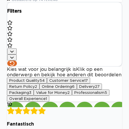
Filters
Kies wat voor jou belangrijk is
Klik op een
onderwerp en bekijk hoe anderen dit beoordelen
Product Quality
54
Customer Service
17
Return Policy
2
Online Ordering
6
Delivery
27
Packaging
3
Value for Money
2
Professionalism
5
Overall Experience
1
10
Fantastisch