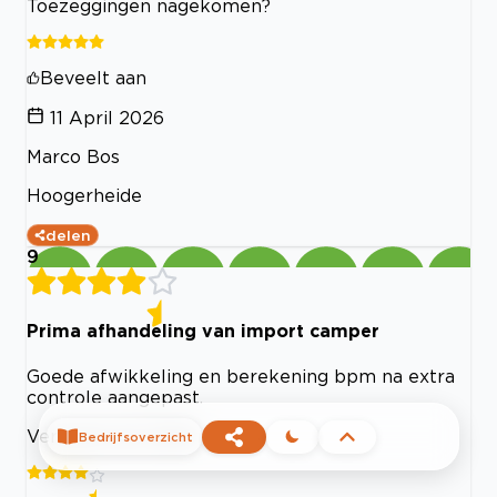
Toezeggingen nagekomen?
Beveelt aan
11 April 2026
Marco Bos
Hoogerheide
delen
9
Prima afhandeling van import camper
Goede afwikkeling en berekening bpm na extra
controle aangepast.
Verstand van zaken
Bedrijfsoverzicht