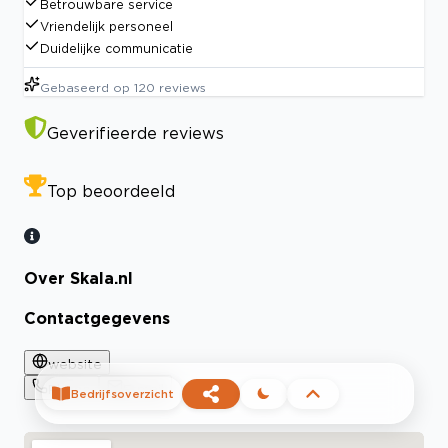
Betrouwbare service
Vriendelijk personeel
Duidelijke communicatie
Gebaseerd op
120
reviews
Geverifieerde reviews
Top beoordeeld
Over Skala.nl
Contactgegevens
website
Phone
E-mail
Bedrijfsoverzicht