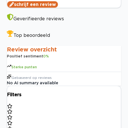
schrijf een review
Geverifieerde reviews
Top beoordeeld
Review overzicht
Positief sentiment
0
%
Sterke punten
Gebaseerd op
reviews
No AI summary available
Filters