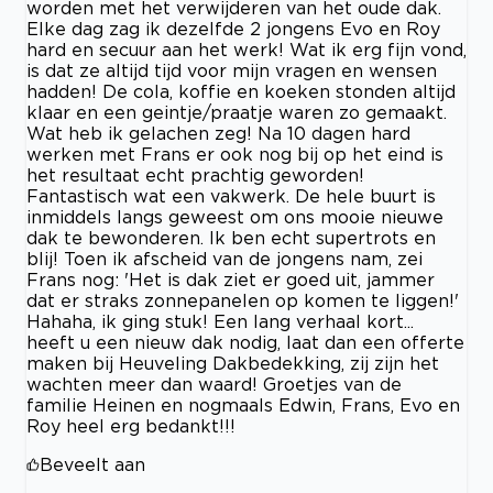
worden met het verwijderen van het oude dak.
Elke dag zag ik dezelfde 2 jongens Evo en Roy
hard en secuur aan het werk! Wat ik erg fijn vond,
is dat ze altijd tijd voor mijn vragen en wensen
hadden! De cola, koffie en koeken stonden altijd
klaar en een geintje/praatje waren zo gemaakt.
Wat heb ik gelachen zeg! Na 10 dagen hard
werken met Frans er ook nog bij op het eind is
het resultaat echt prachtig geworden!
Fantastisch wat een vakwerk. De hele buurt is
inmiddels langs geweest om ons mooie nieuwe
dak te bewonderen. Ik ben echt supertrots en
blij! Toen ik afscheid van de jongens nam, zei
Frans nog: 'Het is dak ziet er goed uit, jammer
dat er straks zonnepanelen op komen te liggen!'
Hahaha, ik ging stuk! Een lang verhaal kort...
heeft u een nieuw dak nodig, laat dan een offerte
maken bij Heuveling Dakbedekking, zij zijn het
wachten meer dan waard! Groetjes van de
familie Heinen en nogmaals Edwin, Frans, Evo en
Roy heel erg bedankt!!!
Beveelt aan