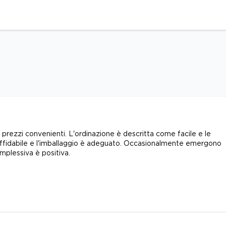
rezzi convenienti. L'ordinazione è descritta come facile e le
uto affidabile e l'imballaggio è adeguato. Occasionalmente emergono
mplessiva è positiva.