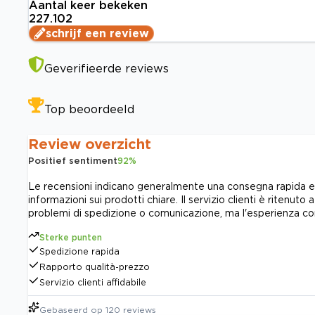
Aantal keer bekeken
227.102
schrijf een review
Geverifieerde reviews
Top beoordeeld
Review overzicht
Positief sentiment
92
%
Le recensioni indicano generalmente una consegna rapida e p
informazioni sui prodotti chiare. Il servizio clienti è riten
problemi di spedizione o comunicazione, ma l'esperienza co
Sterke punten
Spedizione rapida
Rapporto qualità-prezzo
Servizio clienti affidabile
Gebaseerd op
120
reviews