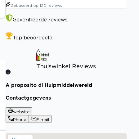
Gebaseerd op
120
reviews
Geverifieerde reviews
Top beoordeeld
Thuiswinkel Reviews
A proposito di Hulpmiddelwereld
Bekijk certificaat
Contactgegevens
website
Phone
E-mail