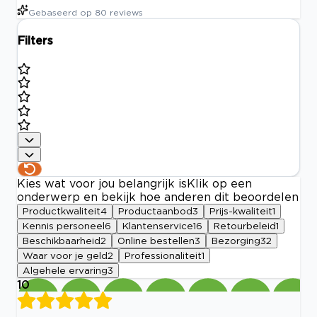
Gebaseerd op
80
reviews
Filters
Kies wat voor jou belangrijk is
Klik op een
onderwerp en bekijk hoe anderen dit beoordelen
Productkwaliteit
4
Productaanbod
3
Prijs-kwaliteit
1
Kennis personeel
6
Klantenservice
16
Retourbeleid
1
Beschikbaarheid
2
Online bestellen
3
Bezorging
32
Waar voor je geld
2
Professionaliteit
1
Algehele ervaring
3
10