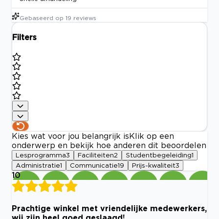
Gebaseerd op
19
reviews
Filters
Kies wat voor jou belangrijk is
Klik op een
onderwerp en bekijk hoe anderen dit beoordelen
Lesprogramma
3
Faciliteiten
2
Studentbegeleiding
1
Administratie
1
Communicatie
19
Prijs-kwaliteit
3
10
Prachtige winkel met vriendelijke medewerkers,
wij zijn heel goed geslaagd!