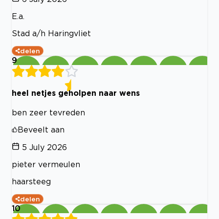
E.a.
Stad a/h Haringvliet
delen
9
heel netjes geholpen naar wens
ben zeer tevreden
Beveelt aan
5 July 2026
pieter vermeulen
haarsteeg
delen
10