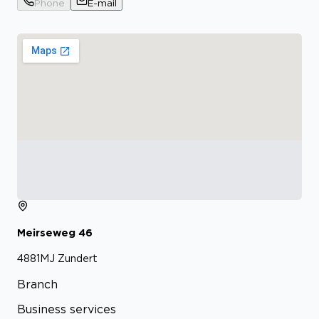
Phone
E-mail
Meirseweg
46
4881MJ
Zundert
Branch
Business services