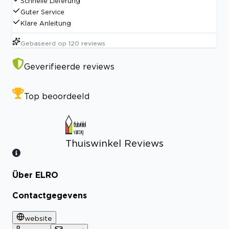
Schnelle Lieferung
Guter Service
Klare Anleitung
Gebaseerd op
120
reviews
Geverifieerde reviews
Top beoordeeld
Thuiswinkel Reviews
Über ELRO
Bekijk certificaat
Contactgegevens
website