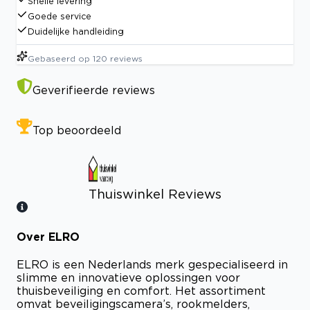
Snelle levering
Goede service
Duidelijke handleiding
Gebaseerd op
120
reviews
Geverifieerde reviews
Top beoordeeld
Thuiswinkel Reviews
Over ELRO
Bekijk certificaat
ELRO is een Nederlands merk gespecialiseerd in
slimme en innovatieve oplossingen voor
thuisbeveiliging en comfort. Het assortiment
omvat beveiligingscamera’s, rookmelders,