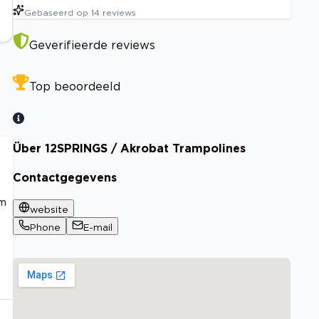
Gebaseerd op
14
reviews
Geverifieerde reviews
Top beoordeeld
Über 12SPRINGS / Akrobat Trampolines
Contactgegevens
em
website
Phone
E-mail