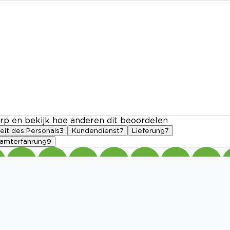
rp en bekijk hoe anderen dit beoordelen
eit des Personals
3
Kundendienst
7
Lieferung
7
amterfahrung
9