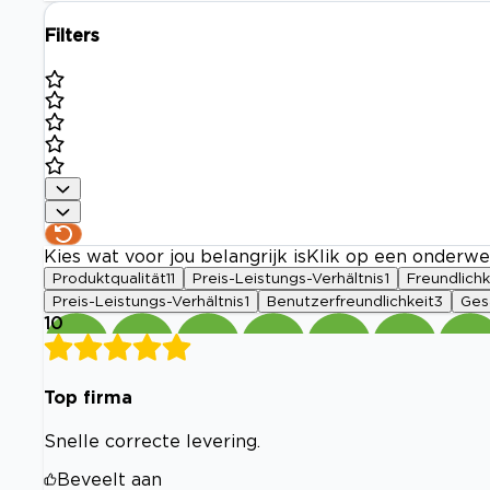
Filters
Kies wat voor jou belangrijk is
Klik op een onderwe
Produktqualität
11
Preis-Leistungs-Verhältnis
1
Freundlichk
Preis-Leistungs-Verhältnis
1
Benutzerfreundlichkeit
3
Ges
10
Top firma
Snelle correcte levering.
Beveelt aan