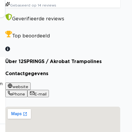
Gebaseerd op
14
reviews
Geverifieerde reviews
Top beoordeeld
Über 12SPRINGS / Akrobat Trampolines
Contactgegevens
em
website
Phone
E-mail