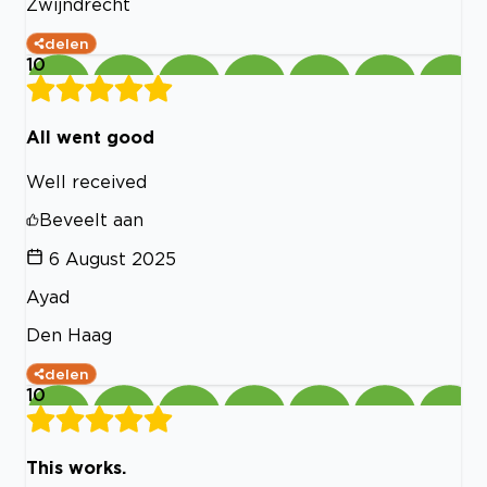
Zwijndrecht
delen
10
All went good
Well received
Beveelt aan
6 August 2025
Ayad
Den Haag
delen
10
This works.