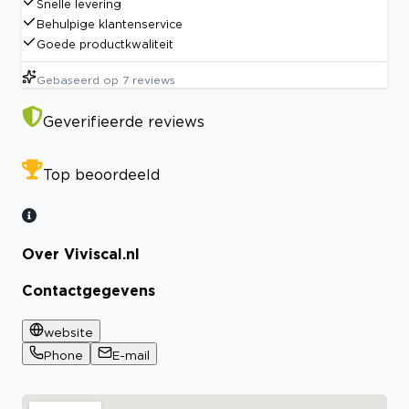
Snelle levering
Behulpige klantenservice
Goede productkwaliteit
Gebaseerd op
7
reviews
Geverifieerde reviews
Top beoordeeld
Over Viviscal.nl
Contactgegevens
website
Phone
E-mail