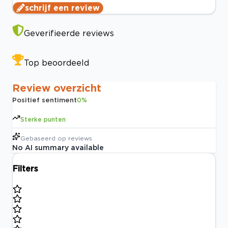
schrijf een review
Geverifieerde reviews
Top beoordeeld
Review overzicht
Positief sentiment
0
%
Sterke punten
Gebaseerd op
reviews
No AI summary available
Filters