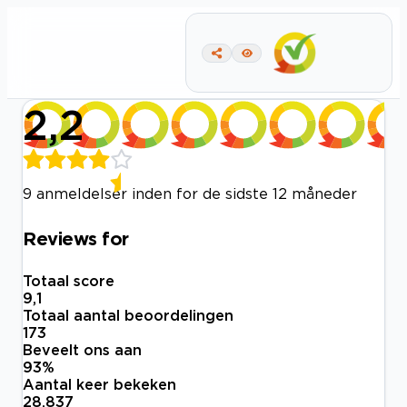
2,2
9 anmeldelser inden for de sidste 12 måneder
Reviews for
Totaal score
9,1
Totaal aantal beoordelingen
173
Beveelt ons aan
93
%
Aantal keer bekeken
28.837