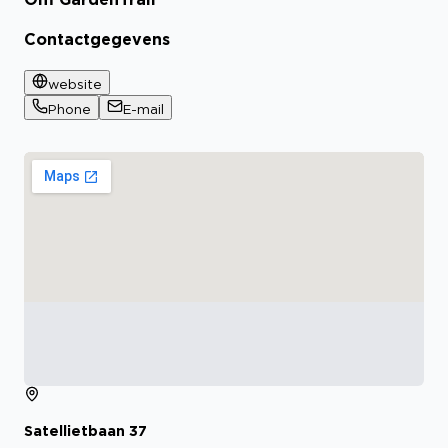
Bekijk certificaat
Contactgegevens
website
Phone
E-mail
Satellietbaan
37