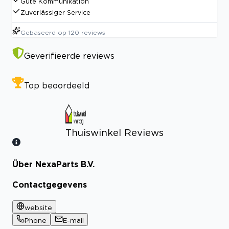
Gute Kommunikation
Zuverlässiger Service
Gebaseerd op
120
reviews
Geverifieerde reviews
Top beoordeeld
Thuiswinkel Reviews
Über NexaParts B.V.
Bekijk certificaat
Contactgegevens
website
Phone
E-mail