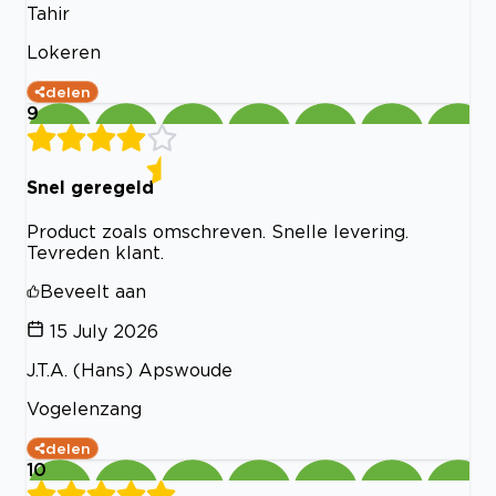
Tahir
Lokeren
delen
9
Snel geregeld
Product zoals omschreven. Snelle levering.
Tevreden klant.
Beveelt aan
15 July 2026
J.T.A. (Hans) Apswoude
Vogelenzang
delen
10