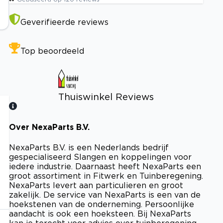
Geverifieerde reviews
Top beoordeeld
Thuiswinkel Reviews
Over NexaParts B.V.
Bekijk certificaat
NexaParts B.V. is een Nederlands bedrijf
gespecialiseerd Slangen en koppelingen voor
iedere industrie. Daarnaast heeft NexaParts een
groot assortiment in Fitwerk en Tuinberegening.
NexaParts levert aan particulieren en groot
zakelijk. De service van NexaParts is een van de
hoekstenen van de onderneming. Persoonlijke
aandacht is ook een hoeksteen. Bij NexaParts
kan je terecht voor advies over tuinberegening,