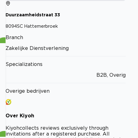
Duurzaamheidstraat
33
8094SC
Hattemerbroek
Branch
Zakelijke Dienstverlening
Specializations
B2B, Overig
Overige bedrijven
Over
Kiyoh
Kiyoh
collects reviews exclusively through
invitations after a registered purchase. All