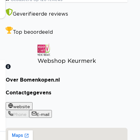
Geverifieerde reviews
Top beoordeeld
Webshop Keurmerk
Over Bomenkopen.nl
Bekijk certificaat
Contactgegevens
website
Phone
E-mail