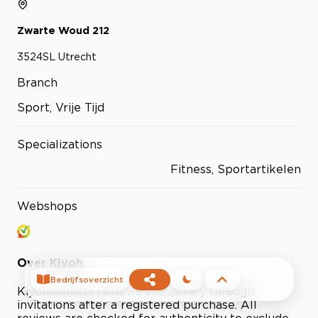
Zwarte Woud
212
3524SL
Utrecht
Branch
Sport, Vrije Tijd
Specializations
Fitness, Sportartikelen
Webshops
Over
Kiyoh
Bedrijfsoverzicht
Kiyoh
collects reviews exclusively through
invitations after a registered purchase. All