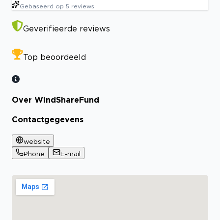
Gebaseerd op
5
reviews
Geverifieerde reviews
Top beoordeeld
Over WindShareFund
Contactgegevens
website
Phone
E-mail