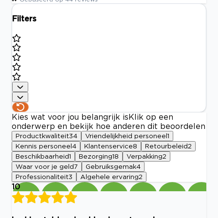
Filters
Kies wat voor jou belangrijk is
Klik op een
onderwerp en bekijk hoe anderen dit beoordelen
Productkwaliteit
34
Vriendelijkheid personeel
1
Kennis personeel
4
Klantenservice
8
Retourbeleid
2
Beschikbaarheid
1
Bezorging
18
Verpakking
2
Waar voor je geld
7
Gebruiksgemak
4
Professionaliteit
3
Algehele ervaring
2
10