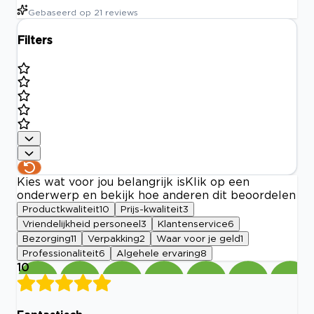
Gebaseerd op
21
reviews
Filters
Kies wat voor jou belangrijk is
Klik op een
onderwerp en bekijk hoe anderen dit beoordelen
Productkwaliteit
10
Prijs-kwaliteit
3
Vriendelijkheid personeel
3
Klantenservice
6
Bezorging
11
Verpakking
2
Waar voor je geld
1
Professionaliteit
6
Algehele ervaring
8
10