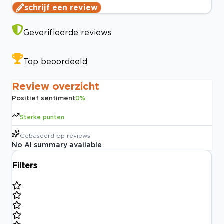
schrijf een review
Geverifieerde reviews
Top beoordeeld
Review overzicht
Positief sentiment
0
%
Sterke punten
Gebaseerd op
reviews
No AI summary available
Filters