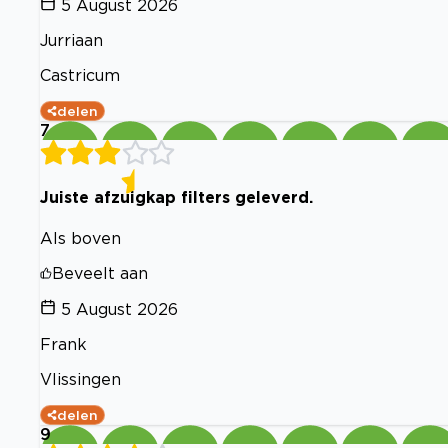
5 August 2026
Jurriaan
Castricum
delen
7
Juiste afzuigkap filters geleverd.
Als boven
Beveelt aan
5 August 2026
Frank
Vlissingen
delen
9