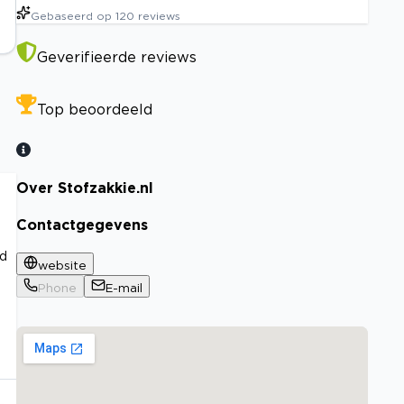
Gebaseerd op
120
reviews
Geverifieerde reviews
Top beoordeeld
Over Stofzakkie.nl
Contactgegevens
id
website
Phone
E-mail