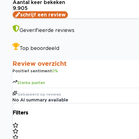
Aantal keer bekeken
9.905
schrijf een review
Geverifieerde reviews
Top beoordeeld
Review overzicht
Positief sentiment
0
%
Sterke punten
Gebaseerd op
reviews
No AI summary available
Filters