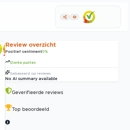
Review overzicht
Positief sentiment
0
%
Sterke punten
Gebaseerd op
reviews
No AI summary available
Geverifieerde reviews
Top beoordeeld