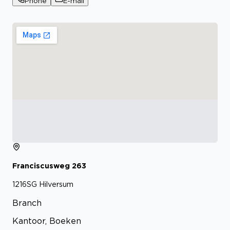
Phone
E-mail
Franciscusweg
263
1216SG
Hilversum
Branch
Kantoor, Boeken