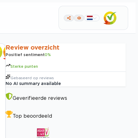
Review overzicht
Positief sentiment
0
%
Sterke punten
Gebaseerd op
reviews
No AI summary available
Geverifieerde reviews
Top beoordeeld