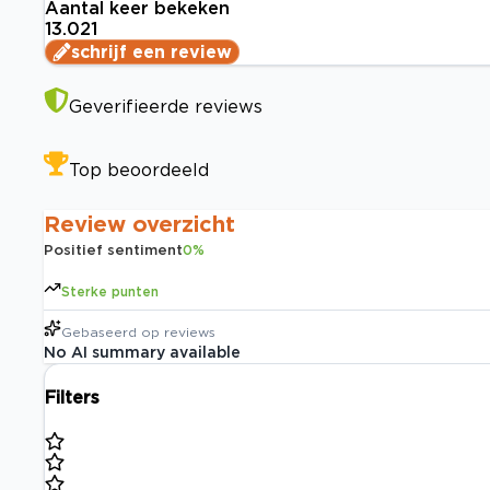
Aantal keer bekeken
13.021
schrijf een review
Geverifieerde reviews
Top beoordeeld
Review overzicht
Positief sentiment
0
%
Sterke punten
Gebaseerd op
reviews
No AI summary available
Filters