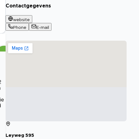
Contactgegevens
website
Phone
E-mail
2
n
ie
d
Leyweg
595