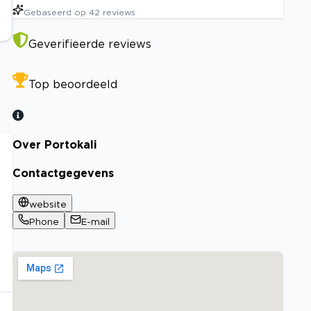
Gebaseerd op
42
reviews
Geverifieerde reviews
Top beoordeeld
Over Portokali
Contactgegevens
website
Phone
E-mail