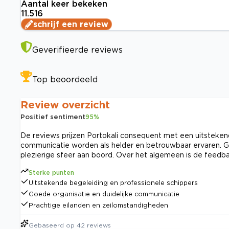
Aantal keer bekeken
11.516
schrijf een review
Geverifieerde reviews
Top beoordeeld
Review overzicht
Positief sentiment
95
%
De reviews prijzen Portokali consequent met een uitstekend
communicatie worden als helder en betrouwbaar ervaren. G
plezierige sfeer aan boord. Over het algemeen is de feedb
Sterke punten
Uitstekende begeleiding en professionele schippers
Goede organisatie en duidelijke communicatie
Prachtige eilanden en zeilomstandigheden
Gebaseerd op
42
reviews