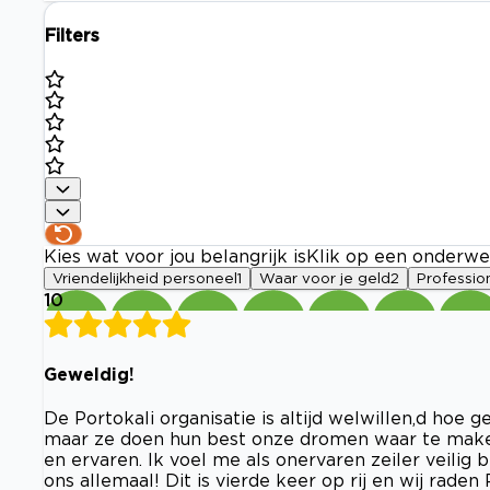
Filters
Kies wat voor jou belangrijk is
Klik op een onderwe
Vriendelijkheid personeel
1
Waar voor je geld
2
Profession
10
Geweldig!
De Portokali organisatie is altijd welwillen,d hoe g
maar ze doen hun best onze dromen waar te maken. 
en ervaren. Ik voel me als onervaren zeiler veilig
ons allemaal! Dit is vierde keer op rij en wij raden