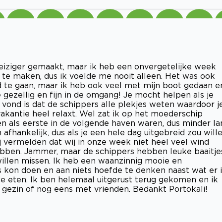
eiziger gemaakt, maar ik heb een onvergetelijke week
te maken, dus ik voelde me nooit alleen. Het was ook
d te gaan, maar ik heb ook veel met mijn boot gedaan e
gezellig en fijn in de omgang! Je mocht helpen als je
n vond is dat de schippers alle plekjes weten waardoor j
 vakantie heel relaxt. Wel zat ik op het moederschip
en als eerste in de volgende haven waren, dus minder la
afhankelijk, dus als je een hele dag uitgebreid zou will
ij vermelden dat wij in onze week niet heel veel wind
ebben. Jammer, maar de schippers hebben leuke baaitje
willen missen. Ik heb een waanzinnig mooie en
s kon doen en aan niets hoefde te denken naast wat er 
e eten. Ik ben helemaal uitgerust terug gekomen en ik
 gezin of nog eens met vrienden. Bedankt Portokali!