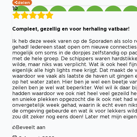
delen
10
Compleet, gezellig en voor herhaling vatbaar!
Ik heb deze week varen op de Sporaden als solo r
gehad! Iedereen staat open om nieuwe connecties 
mogelijk om soms in de dorpjes zelfstandig op pa
met de hele groep. De schippers waren hardstikke 
wilde, maar niks was verplicht. Wat ik ook heel fij
eigenlijk alle high lights mee krijgt. Dat maakt de
waardoor we vaak als laatste de haven uit gingen 
op het water zaten. Hier ben je wel een beetje van 
zeilen ben je wel wat beperkter. Wel wil ik daar b
hadden waardoor we ook niet heel veel gezeild h
en unieke plekken opgezocht die ik ook niet had 
onvergetelijk week gehad, waarin ik echt even nik
de omgeving gebeurde en wat ik voor lekkers wild
zou dit zeker nog eens doen! Later met mijn eigen
Beveelt aan