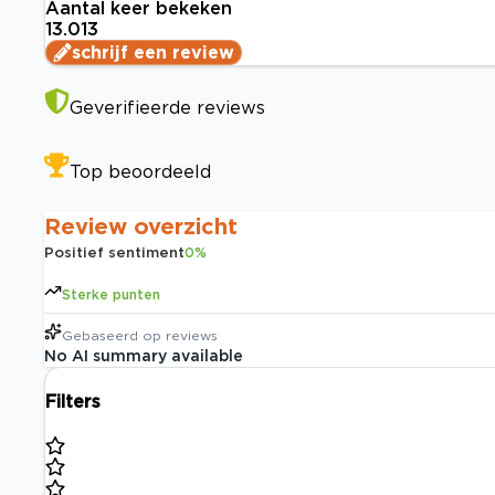
Aantal keer bekeken
13.013
schrijf een review
Geverifieerde reviews
Top beoordeeld
Review overzicht
Positief sentiment
0
%
Sterke punten
Gebaseerd op
reviews
No AI summary available
Filters