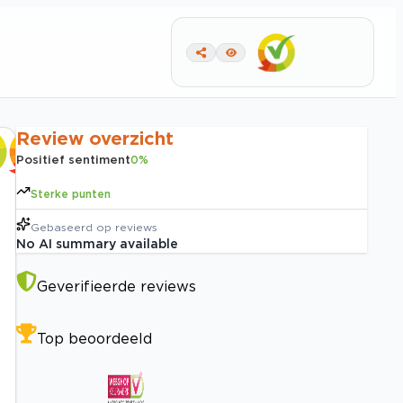
Review overzicht
Positief sentiment
0
%
Sterke punten
Gebaseerd op
reviews
No AI summary available
Geverifieerde reviews
Top beoordeeld