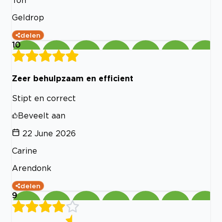
Ton
Geldrop
delen
10
Zeer behulpzaam en efficient
Stipt en correct
Beveelt aan
22 June 2026
Carine
Arendonk
delen
9