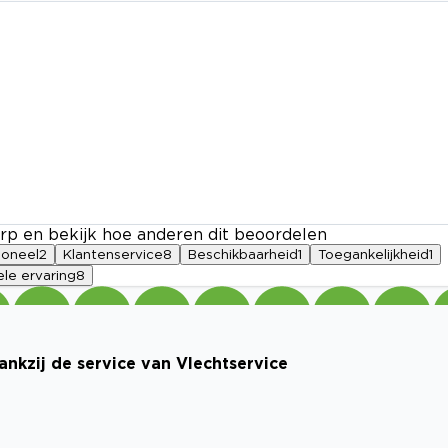
rp en bekijk hoe anderen dit beoordelen
soneel
2
Klantenservice
8
Beschikbaarheid
1
Toegankelijkheid
1
le ervaring
8
nkzij de service van Vlechtservice