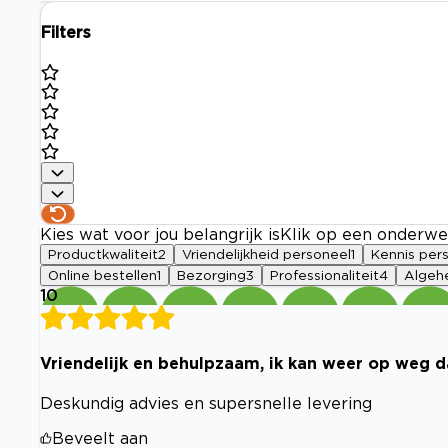
Filters
Kies wat voor jou belangrijk is
Klik op een onderwe
Productkwaliteit
2
Vriendelijkheid personeel
1
Kennis per
Online bestellen
1
Bezorging
3
Professionaliteit
4
Algehe
10
Vriendelijk en behulpzaam, ik kan weer op weg da
Deskundig advies en supersnelle levering
Beveelt aan