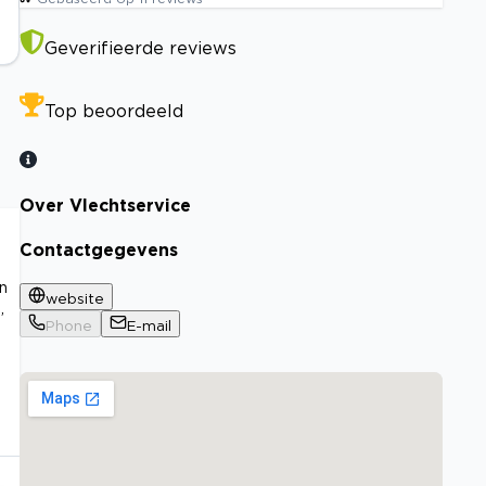
Geverifieerde reviews
Top beoordeeld
Over Vlechtservice
Contactgegevens
n
website
,
Phone
E-mail