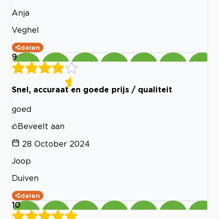
Anja
Veghel
delen
9
Snel, accuraat en goede prijs / qualiteit
goed
Beveelt aan
28 October 2024
Joop
Duiven
delen
10