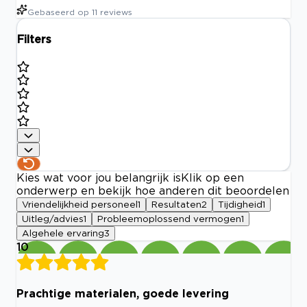
Gebaseerd op
11
reviews
Filters
Kies wat voor jou belangrijk is
Klik op een
onderwerp en bekijk hoe anderen dit beoordelen
Vriendelijkheid personeel
1
Resultaten
2
Tijdigheid
1
Uitleg/advies
1
Probleemoplossend vermogen
1
Algehele ervaring
3
10
Prachtige materialen, goede levering