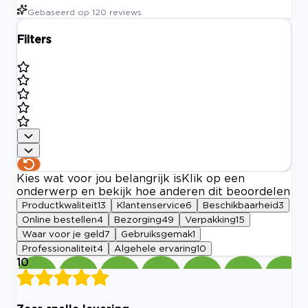
Gebaseerd op
120
reviews
Filters
Kies wat voor jou belangrijk is
Klik op een
onderwerp en bekijk hoe anderen dit beoordelen
Productkwaliteit
13
Klantenservice
6
Beschikbaarheid
3
Online bestellen
4
Bezorging
49
Verpakking
15
Waar voor je geld
7
Gebruiksgemak
1
Professionaliteit
4
Algehele ervaring
10
10